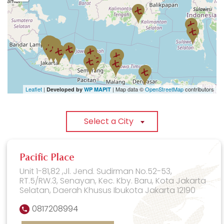
Leaflet
|
| Map data ©
OpenStreetMap
contributors
Developed by
WP MAPIT
Select a City
Pacific Place
Unit 1-81,82 ,Jl. Jend. Sudirman No.52-53,
RT.5/RW.3, Senayan, Kec. Kby. Baru, Kota Jakarta
Selatan, Daerah Khusus Ibukota Jakarta 12190
0817208994