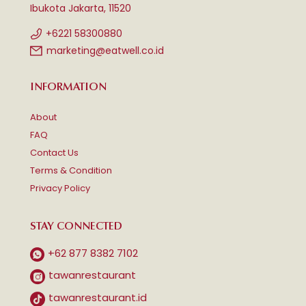
Ibukota Jakarta, 11520
+6221 58300880
marketing@eatwell.co.id
INFORMATION
About
FAQ
Contact Us
Terms & Condition
Privacy Policy
STAY CONNECTED
+62 877 8382 7102
tawanrestaurant
tawanrestaurant.id