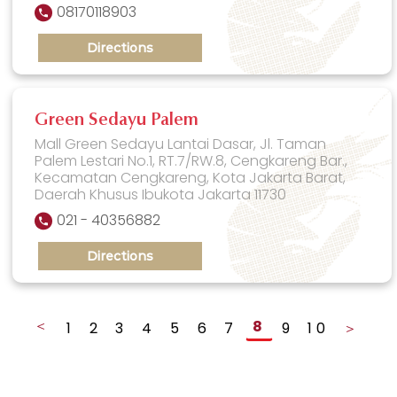
08170118903
Directions
Green Sedayu Palem
Mall Green Sedayu Lantai Dasar, Jl. Taman
Palem Lestari No.1, RT.7/RW.8, Cengkareng Bar.,
Kecamatan Cengkareng, Kota Jakarta Barat,
Daerah Khusus Ibukota Jakarta 11730
021 - 40356882
Directions
＜
8
1
2
3
4
5
6
7
9
10
＞