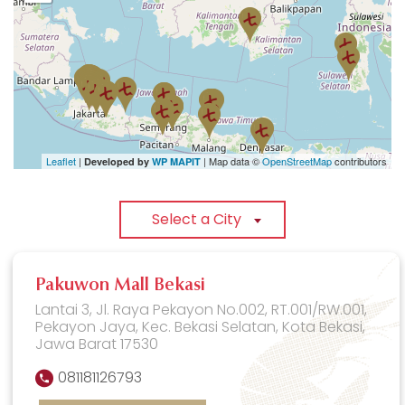
Leaflet
|
| Map data ©
OpenStreetMap
contributors
Developed by
WP MAPIT
Select a City
Pakuwon Mall Bekasi
Lantai 3, Jl. Raya Pekayon No.002, RT.001/RW.001,
Pekayon Jaya, Kec. Bekasi Selatan, Kota Bekasi,
Jawa Barat 17530
081181126793