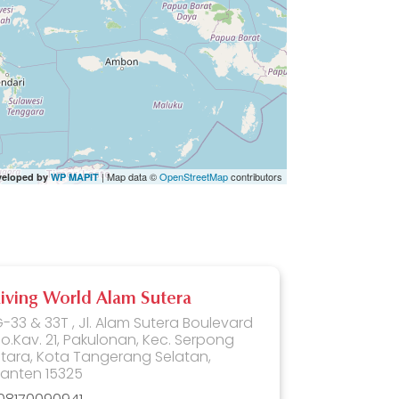
| Map data ©
OpenStreetMap
contributors
veloped by
WP MAPIT
Living World Alam Sutera
-33 & 33T , Jl. Alam Sutera Boulevard
o.Kav. 21, Pakulonan, Kec. Serpong
tara, Kota Tangerang Selatan,
anten 15325