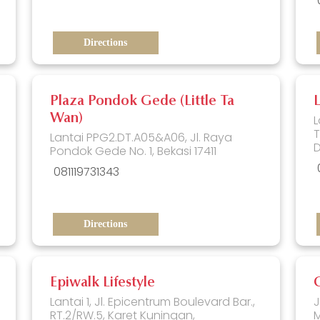
Directions
Plaza Pondok Gede (Little Ta
Wan)
L
Lantai PPG2.DT.A05&A06, Jl. Raya
D
Pondok Gede No. 1, Bekasi 17411
081119731343
Directions
Epiwalk Lifestyle
C
Lantai 1, Jl. Epicentrum Boulevard Bar.,
J
RT.2/RW.5, Karet Kuningan,
M