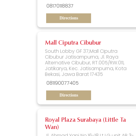
08170118837
Directions
Mall Ciputra Cibubur
South Lobby GF 37,Mall Ciputra
Cibubur Jatisampurna, Jl. Raya
Alternative Cibubur, RT.005/RW.011,
Jatikarya, Kec. Jatisampurna, Kota
Bekasi, Jawa Barat 17435
081190077405
Directions
Royal Plaza Surabaya (Little Ta
Wan)
Jl. Ahmad Yani No.16-18 Lt LG unit AB 3-