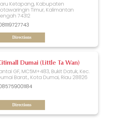
Baru Ketapang, Kabupaten
otawaringin Timur, Kalimantan
Tengah 74312
081119727743
Directions
Citimall Dumai (Little Ta Wan)
antai GF, MC5M+483, Bukit Datuk, Kec.
umai Barat., Kota Dumai, Riau 28826
085759001184
Directions