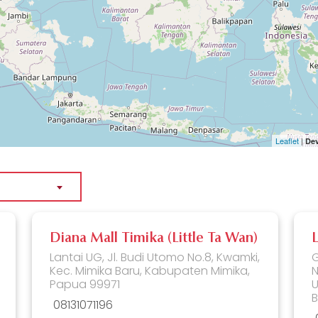
Leaflet
|
De
Diana Mall Timika (Little Ta Wan)
Lantai UG, Jl. Budi Utomo No.8, Kwamki,
G
Kec. Mimika Baru, Kabupaten Mimika,
N
Papua 99971
U
B
08131071196