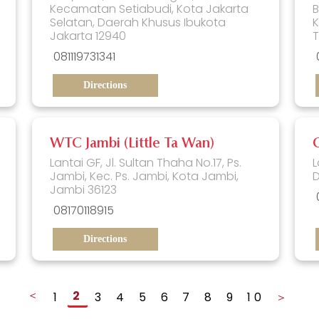
Kecamatan Setiabudi, Kota Jakarta
Selatan, Daerah Khusus Ibukota
K
Jakarta 12940
081119731341
Directions
WTC Jambi (Little Ta Wan)
Lantai GF, Jl. Sultan Thaha No.17, Ps.
L
Jambi, Kec. Ps. Jambi, Kota Jambi,
D
Jambi 36123
08170118915
Directions
＜
2
1
3
4
5
6
7
8
9
10
＞