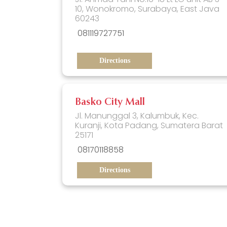
10, Wonokromo, Surabaya, East Java
60243
081119727751
Directions
Basko City Mall
Jl. Manunggal 3, Kalumbuk, Kec.
Kuranji, Kota Padang, Sumatera Barat
25171
08170118858
Directions