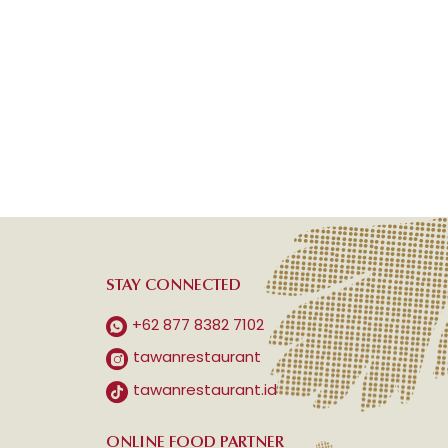
STAY CONNECTED
+62 877 8382 7102
tawanrestaurant
tawanrestaurant.id
ONLINE FOOD PARTNER