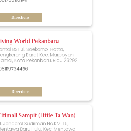
08170090941
Directions
Living World Pekanbaru
antai BS1, Jl. Soekarno-Hatta,
Tengkerang Barat Kec. Marpoyan
amai, Kota Pekanbaru, Riau 28292
081119734456
Directions
itimall Sampit (Little Ta Wan)
l. Jenderal Sudirman No.KM. 1.5,
entawa Baru Hulu, Kec. Mentawa