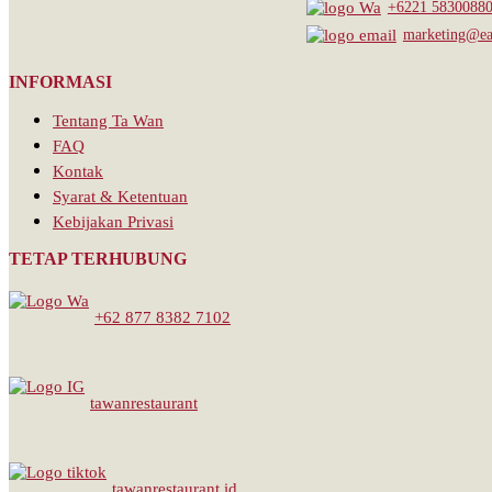
+6221 5830088
marketing@eat
INFORMASI
Tentang Ta Wan
FAQ
Kontak
Syarat & Ketentuan
Kebijakan Privasi
TETAP TERHUBUNG
+62 877 8382 7102
tawanrestaurant
tawanrestaurant.id