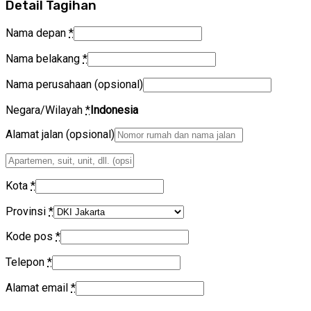
Detail Tagihan
Nama depan
*
Nama belakang
*
Nama perusahaan
(opsional)
Negara/Wilayah
*
Indonesia
Alamat jalan
(opsional)
Apartemen,
suit,
unit,
Kota
*
dll.
(opsional)
Provinsi
*
Kode pos
*
Telepon
*
Alamat email
*