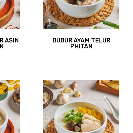
R ASIN
BUBUR AYAM TELUR
AN
PHITAN