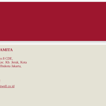
RAMITA
No.8 CDE,
ec. Kb. Jeruk, Kota
Ibukota Jakarta,
0
well.co.id